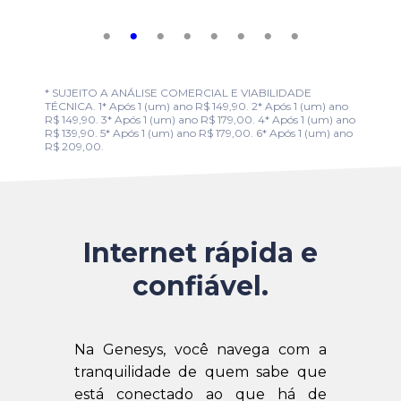
* SUJEITO A ANÁLISE COMERCIAL E VIABILIDADE
TÉCNICA. 1* Após 1 (um) ano R$ 149,90. 2* Após 1 (um) ano
R$ 149,90. 3* Após 1 (um) ano R$ 179,00. 4* Após 1 (um) ano
R$ 139,90. 5* Após 1 (um) ano R$ 179,00. 6* Após 1 (um) ano
R$ 209,00.
Internet rápida e
confiável.
Na Genesys, você navega com a
tranquilidade de quem sabe que
está conectado ao que há de