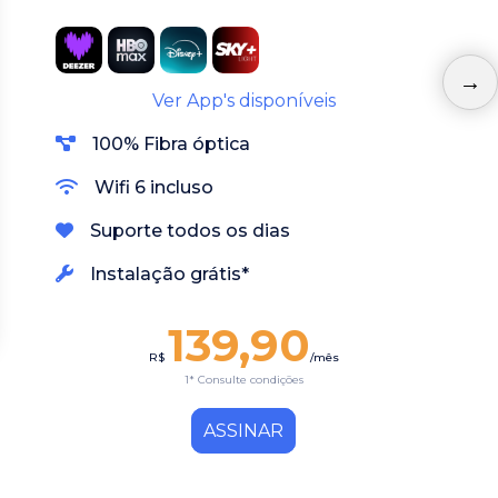
Ver App's disponíveis
100% Fibra óptica
Wifi 6 incluso
Suporte todos os dias
Instalação grátis*
139,90
R$
/mês
1* Consulte condições
ASSINAR