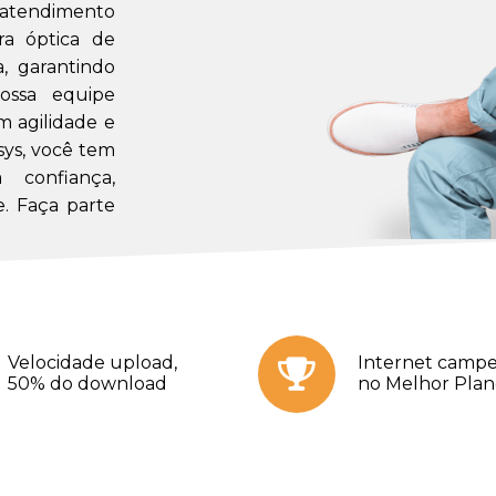
m atendimento
a óptica de
a, garantindo
ossa equipe
m agilidade e
sys, você tem
confiança,
. Faça parte
Velocidade upload,
Internet campe
50% do download
no Melhor Pla