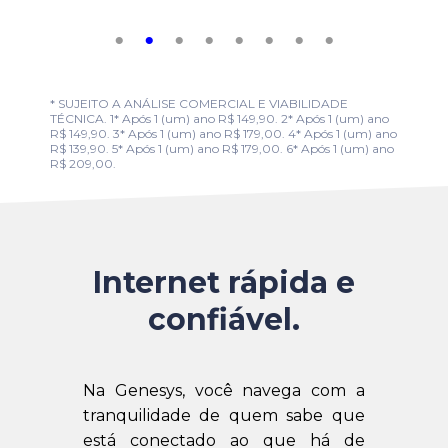
* SUJEITO A ANÁLISE COMERCIAL E VIABILIDADE
TÉCNICA. 1* Após 1 (um) ano R$ 149,90. 2* Após 1 (um) ano
R$ 149,90. 3* Após 1 (um) ano R$ 179,00. 4* Após 1 (um) ano
R$ 139,90. 5* Após 1 (um) ano R$ 179,00. 6* Após 1 (um) ano
R$ 209,00.
Internet rápida e
confiável.
Na Genesys, você navega com a
tranquilidade de quem sabe que
está conectado ao que há de