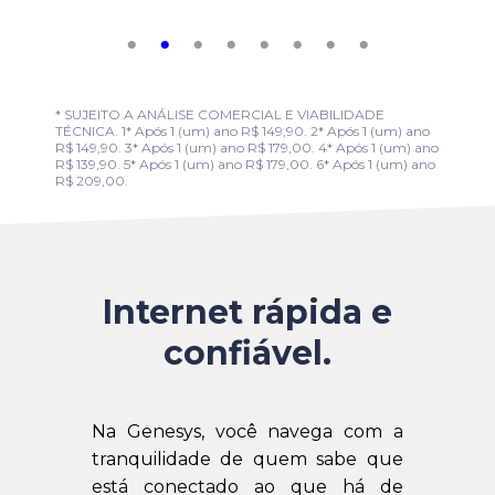
* SUJEITO A ANÁLISE COMERCIAL E VIABILIDADE
TÉCNICA. 1* Após 1 (um) ano R$ 149,90. 2* Após 1 (um) ano
R$ 149,90. 3* Após 1 (um) ano R$ 179,00. 4* Após 1 (um) ano
R$ 139,90. 5* Após 1 (um) ano R$ 179,00. 6* Após 1 (um) ano
R$ 209,00.
Internet rápida e
confiável.
Na Genesys, você navega com a
tranquilidade de quem sabe que
está conectado ao que há de