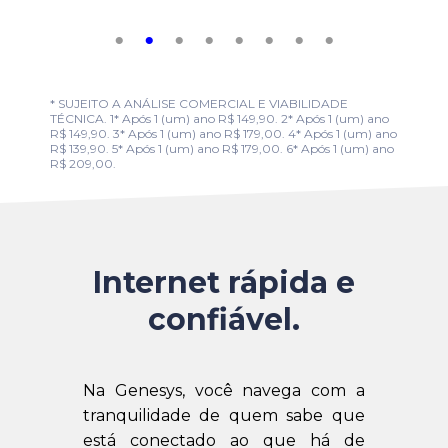
* SUJEITO A ANÁLISE COMERCIAL E VIABILIDADE
TÉCNICA. 1* Após 1 (um) ano R$ 149,90. 2* Após 1 (um) ano
R$ 149,90. 3* Após 1 (um) ano R$ 179,00. 4* Após 1 (um) ano
R$ 139,90. 5* Após 1 (um) ano R$ 179,00. 6* Após 1 (um) ano
R$ 209,00.
Internet rápida e
confiável.
Na Genesys, você navega com a
tranquilidade de quem sabe que
está conectado ao que há de