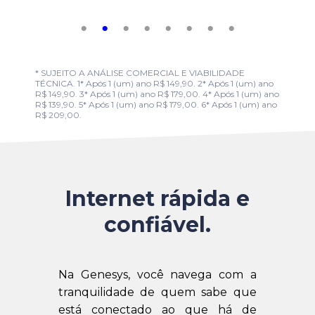
* SUJEITO A ANÁLISE COMERCIAL E VIABILIDADE
TÉCNICA. 1* Após 1 (um) ano R$ 149,90. 2* Após 1 (um) ano
R$ 149,90. 3* Após 1 (um) ano R$ 179,00. 4* Após 1 (um) ano
R$ 139,90. 5* Após 1 (um) ano R$ 179,00. 6* Após 1 (um) ano
R$ 209,00.
Internet rápida e
confiável.
Na Genesys, você navega com a
tranquilidade de quem sabe que
está conectado ao que há de