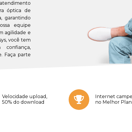
m atendimento
a óptica de
a, garantindo
ossa equipe
m agilidade e
sys, você tem
confiança,
. Faça parte
Velocidade upload,
Internet campe
50% do download
no Melhor Pla