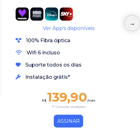
Ver App's disponíveis
100% Fibra óptica
Wifi 6 incluso
Suporte todos os dias
Instalação grátis*
139,90
R$
/mês
1* Consulte condições
ASSINAR