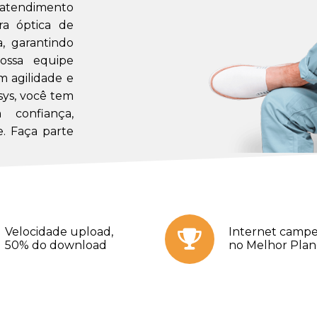
m atendimento
a óptica de
a, garantindo
ossa equipe
m agilidade e
sys, você tem
confiança,
. Faça parte
Velocidade upload,
Internet campe
50% do download
no Melhor Pla