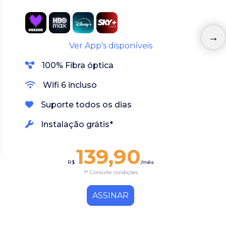
Ver App's disponíveis
100% Fibra óptica
Wifi 6 incluso
Suporte todos os dias
Instalação grátis*
139,90
R$
/mês
1* Consulte condições
ASSINAR