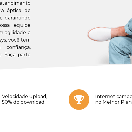
m atendimento
a óptica de
a, garantindo
ossa equipe
m agilidade e
sys, você tem
confiança,
. Faça parte
Velocidade upload,
Internet campe
50% do download
no Melhor Pla