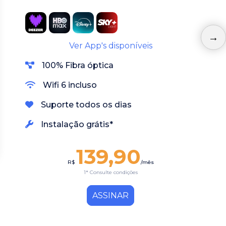
Ver App's disponíveis
100% Fibra óptica
Wifi 6 incluso
Suporte todos os dias
Instalação grátis*
139,90
R$
/mês
1* Consulte condições
ASSINAR