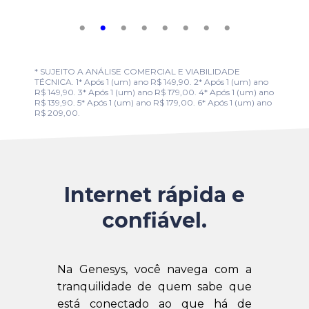
* SUJEITO A ANÁLISE COMERCIAL E VIABILIDADE
TÉCNICA. 1* Após 1 (um) ano R$ 149,90. 2* Após 1 (um) ano
R$ 149,90. 3* Após 1 (um) ano R$ 179,00. 4* Após 1 (um) ano
R$ 139,90. 5* Após 1 (um) ano R$ 179,00. 6* Após 1 (um) ano
R$ 209,00.
Internet rápida e
confiável.
Na Genesys, você navega com a
tranquilidade de quem sabe que
está conectado ao que há de