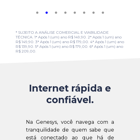
* SUJEITO A ANÁLISE COMERCIAL E VIABILIDADE
TÉCNICA. 1* Após 1 (um) ano R$ 149,90. 2* Após 1 (um) ano
R$ 149,90. 3* Após 1 (um) ano R$ 179,00. 4* Após 1 (um) ano
R$ 139,90. 5* Após 1 (um) ano R$ 179,00. 6* Após 1 (um) ano
R$ 209,00.
Internet rápida e
confiável.
Na Genesys, você navega com a
tranquilidade de quem sabe que
está conectado ao que há de