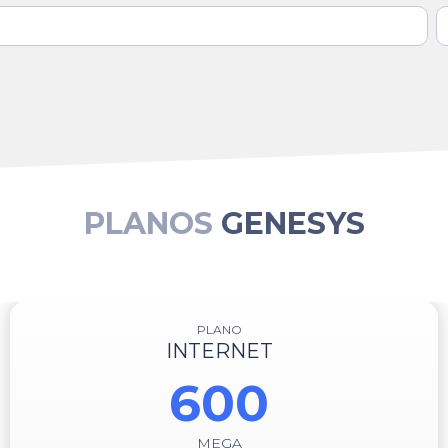
PLANOS
GENESYS
DEEZER + HBO MAX/DISNEY
INTERNET
700
MEGA