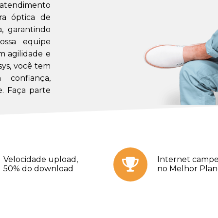
m atendimento
a óptica de
a, garantindo
ossa equipe
m agilidade e
sys, você tem
confiança,
. Faça parte
Velocidade upload,
Internet campe
50% do download
no Melhor Pla