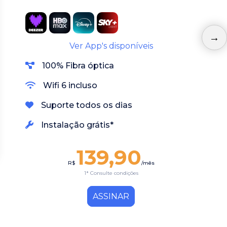
100% Fibra óptica
Wifi 6 incluso
Suporte todos os dias
Instalação grátis*
139,90
R$
/mês
2* Consulte condições
ASSINAR