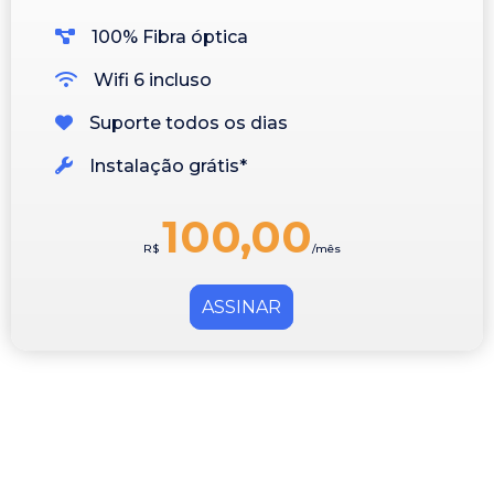
Ver App's disponíveis
100% Fibra óptica
Wifi 6 incluso
Suporte todos os dias
Instalação grátis*
139,90
R$
/mês
1* Consulte condições
ASSINAR