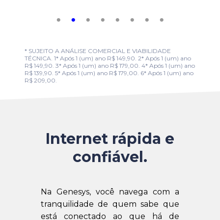
* SUJEITO A ANÁLISE COMERCIAL E VIABILIDADE
TÉCNICA. 1* Após 1 (um) ano R$ 149,90. 2* Após 1 (um) ano
R$ 149,90. 3* Após 1 (um) ano R$ 179,00. 4* Após 1 (um) ano
R$ 139,90. 5* Após 1 (um) ano R$ 179,00. 6* Após 1 (um) ano
R$ 209,00.
Internet rápida e
confiável.
Na Genesys, você navega com a
tranquilidade de quem sabe que
está conectado ao que há de