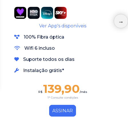
Ver App's disponíveis
100% Fibra óptica
Wifi 6 incluso
Suporte todos os dias
Instalação grátis*
139,90
R$
/mês
1* Consulte condições
ASSINAR