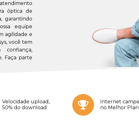
m atendimento
a óptica de
a, garantindo
ossa equipe
m agilidade e
sys, você tem
confiança,
. Faça parte
Velocidade upload,
Internet campe
50% do download
no Melhor Pla