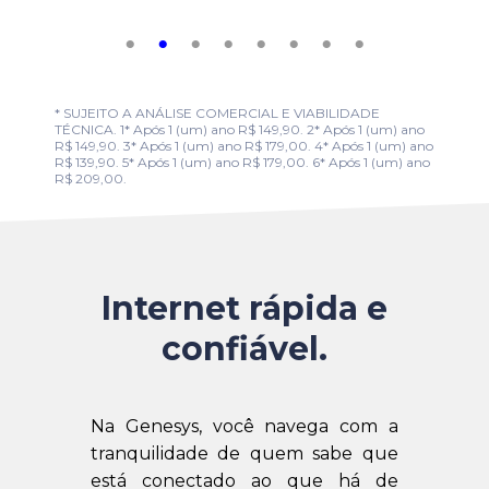
* SUJEITO A ANÁLISE COMERCIAL E VIABILIDADE
TÉCNICA. 1* Após 1 (um) ano R$ 149,90. 2* Após 1 (um) ano
R$ 149,90. 3* Após 1 (um) ano R$ 179,00. 4* Após 1 (um) ano
R$ 139,90. 5* Após 1 (um) ano R$ 179,00. 6* Após 1 (um) ano
R$ 209,00.
Internet rápida e
confiável.
Na Genesys, você navega com a
tranquilidade de quem sabe que
está conectado ao que há de