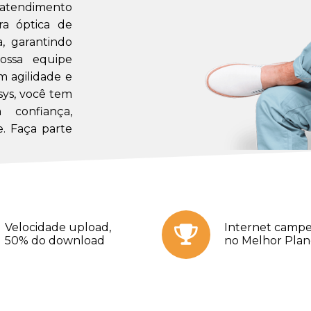
m atendimento
a óptica de
a, garantindo
ossa equipe
m agilidade e
sys, você tem
confiança,
. Faça parte
Velocidade upload,
Internet campe
50% do download
no Melhor Pla