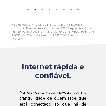
* SUJEITO A ANÁLISE COMERCIAL E VIABILIDADE
TÉCNICA. 1* Após 1 (um) ano R$ 149,90. 2* Após 1 (um) ano
R$ 149,90. 3* Após 1 (um) ano R$ 179,00. 4* Após 1 (um) ano
R$ 139,90. 5* Após 1 (um) ano R$ 179,00. 6* Após 1 (um) ano
R$ 209,00.
Internet rápida e
confiável.
Na Genesys, você navega com a
tranquilidade de quem sabe que
está conectado ao que há de