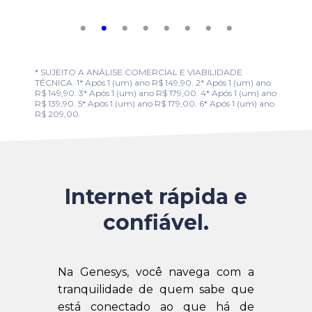
* SUJEITO A ANÁLISE COMERCIAL E VIABILIDADE
TÉCNICA. 1* Após 1 (um) ano R$ 149,90. 2* Após 1 (um) ano
R$ 149,90. 3* Após 1 (um) ano R$ 179,00. 4* Após 1 (um) ano
R$ 139,90. 5* Após 1 (um) ano R$ 179,00. 6* Após 1 (um) ano
R$ 209,00.
Internet rápida e
confiável.
Na Genesys, você navega com a
tranquilidade de quem sabe que
está conectado ao que há de