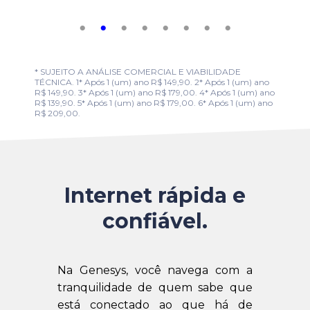
* SUJEITO A ANÁLISE COMERCIAL E VIABILIDADE
TÉCNICA. 1* Após 1 (um) ano R$ 149,90. 2* Após 1 (um) ano
R$ 149,90. 3* Após 1 (um) ano R$ 179,00. 4* Após 1 (um) ano
R$ 139,90. 5* Após 1 (um) ano R$ 179,00. 6* Após 1 (um) ano
R$ 209,00.
Internet rápida e
confiável.
Na Genesys, você navega com a
tranquilidade de quem sabe que
está conectado ao que há de