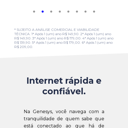
* SUJEITO A ANÁLISE COMERCIAL E VIABILIDADE
TÉCNICA. 1* Após 1 (um) ano R$ 149,90. 2* Após 1 (um) ano
R$ 149,90. 3* Após 1 (um) ano R$ 179,00. 4* Após 1 (um) ano
R$ 139,90. 5* Após 1 (um) ano R$ 179,00. 6* Após 1 (um) ano
R$ 209,00.
Internet rápida e
confiável.
Na Genesys, você navega com a
tranquilidade de quem sabe que
está conectado ao que há de