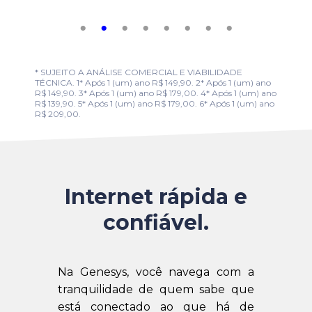
* SUJEITO A ANÁLISE COMERCIAL E VIABILIDADE
TÉCNICA. 1* Após 1 (um) ano R$ 149,90. 2* Após 1 (um) ano
R$ 149,90. 3* Após 1 (um) ano R$ 179,00. 4* Após 1 (um) ano
R$ 139,90. 5* Após 1 (um) ano R$ 179,00. 6* Após 1 (um) ano
R$ 209,00.
Internet rápida e
confiável.
Na Genesys, você navega com a
tranquilidade de quem sabe que
está conectado ao que há de