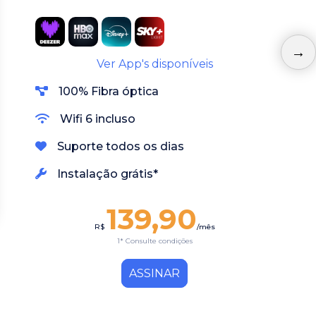
Ver App's disponíveis
100% Fibra óptica
Wifi 6 incluso
Suporte todos os dias
Instalação grátis*
139,90
R$
/mês
1* Consulte condições
ASSINAR