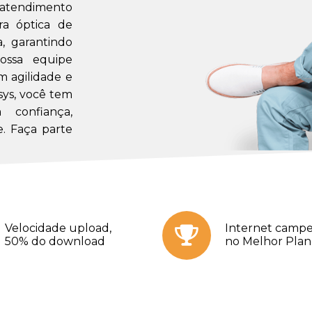
m atendimento
a óptica de
a, garantindo
ossa equipe
m agilidade e
sys, você tem
confiança,
. Faça parte
Velocidade upload,
Internet campe
50% do download
no Melhor Pla