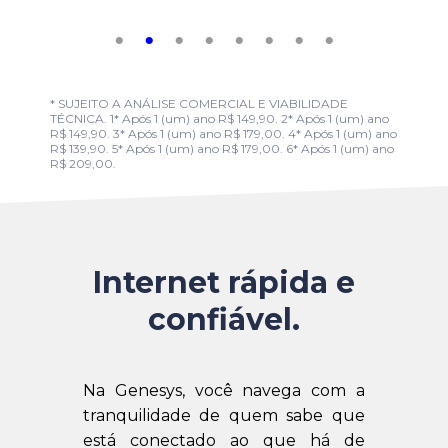
* SUJEITO A ANÁLISE COMERCIAL E VIABILIDADE
TÉCNICA. 1* Após 1 (um) ano R$ 149,90. 2* Após 1 (um) ano
R$ 149,90. 3* Após 1 (um) ano R$ 179,00. 4* Após 1 (um) ano
R$ 139,90. 5* Após 1 (um) ano R$ 179,00. 6* Após 1 (um) ano
R$ 209,00.
Internet rápida e
confiável.
Na Genesys, você navega com a
tranquilidade de quem sabe que
está conectado ao que há de