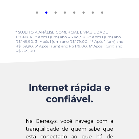
* SUJEITO A ANÁLISE COMERCIAL E VIABILIDADE
TÉCNICA. 1* Após 1 (um) ano R$ 149,90. 2* Após 1 (um) ano
R$ 149,90. 3* Após 1 (um) ano R$ 179,00. 4* Após 1 (um) ano
R$ 139,90. 5* Após 1 (um) ano R$ 179,00. 6* Após 1 (um) ano
R$ 209,00.
Internet rápida e
confiável.
Na Genesys, você navega com a
tranquilidade de quem sabe que
está conectado ao que há de