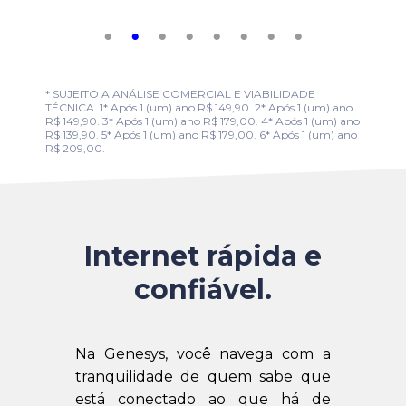
* SUJEITO A ANÁLISE COMERCIAL E VIABILIDADE
TÉCNICA. 1* Após 1 (um) ano R$ 149,90. 2* Após 1 (um) ano
R$ 149,90. 3* Após 1 (um) ano R$ 179,00. 4* Após 1 (um) ano
R$ 139,90. 5* Após 1 (um) ano R$ 179,00. 6* Após 1 (um) ano
R$ 209,00.
Internet rápida e
confiável.
Na Genesys, você navega com a
tranquilidade de quem sabe que
está conectado ao que há de