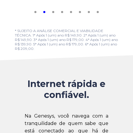
* SUJEITO A ANÁLISE COMERCIAL E VIABILIDADE
TÉCNICA. 1* Após 1 (um) ano R$ 149,90. 2* Após 1 (um) ano
R$ 149,90. 3* Após 1 (um) ano R$ 179,00. 4* Após 1 (um) ano
R$ 139,90. 5* Após 1 (um) ano R$ 179,00. 6* Após 1 (um) ano
R$ 209,00.
Internet rápida e
confiável.
Na Genesys, você navega com a
tranquilidade de quem sabe que
está conectado ao que há de