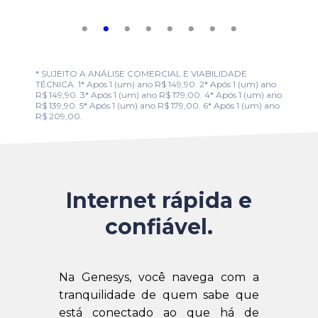
* SUJEITO A ANÁLISE COMERCIAL E VIABILIDADE
TÉCNICA. 1* Após 1 (um) ano R$ 149,90. 2* Após 1 (um) ano
R$ 149,90. 3* Após 1 (um) ano R$ 179,00. 4* Após 1 (um) ano
R$ 139,90. 5* Após 1 (um) ano R$ 179,00. 6* Após 1 (um) ano
R$ 209,00.
Internet rápida e
confiável.
Na Genesys, você navega com a
tranquilidade de quem sabe que
está conectado ao que há de