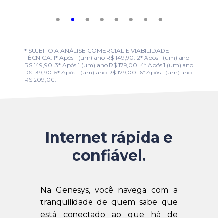
* SUJEITO A ANÁLISE COMERCIAL E VIABILIDADE
TÉCNICA. 1* Após 1 (um) ano R$ 149,90. 2* Após 1 (um) ano
R$ 149,90. 3* Após 1 (um) ano R$ 179,00. 4* Após 1 (um) ano
R$ 139,90. 5* Após 1 (um) ano R$ 179,00. 6* Após 1 (um) ano
R$ 209,00.
Internet rápida e
confiável.
Na Genesys, você navega com a
tranquilidade de quem sabe que
está conectado ao que há de