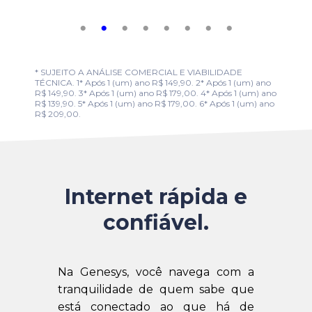
* SUJEITO A ANÁLISE COMERCIAL E VIABILIDADE
TÉCNICA. 1* Após 1 (um) ano R$ 149,90. 2* Após 1 (um) ano
R$ 149,90. 3* Após 1 (um) ano R$ 179,00. 4* Após 1 (um) ano
R$ 139,90. 5* Após 1 (um) ano R$ 179,00. 6* Após 1 (um) ano
R$ 209,00.
Internet rápida e
confiável.
Na Genesys, você navega com a
tranquilidade de quem sabe que
está conectado ao que há de