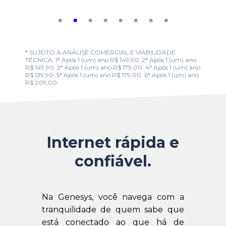
* SUJEITO A ANÁLISE COMERCIAL E VIABILIDADE
TÉCNICA. 1* Após 1 (um) ano R$ 149,90. 2* Após 1 (um) ano
R$ 149,90. 3* Após 1 (um) ano R$ 179,00. 4* Após 1 (um) ano
R$ 139,90. 5* Após 1 (um) ano R$ 179,00. 6* Após 1 (um) ano
R$ 209,00.
Internet rápida e
confiável.
Na Genesys, você navega com a
tranquilidade de quem sabe que
está conectado ao que há de