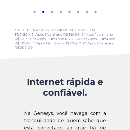
* SUJEITO A ANÁLISE COMERCIAL E VIABILIDADE
TÉCNICA. 1* Após 1 (um) ano R$ 149,90. 2* Após 1 (um) ano
R$ 149,90. 3* Após 1 (um) ano R$ 179,00. 4* Após 1 (um) ano
R$ 139,90. 5* Após 1 (um) ano R$ 179,00. 6* Após 1 (um) ano
R$ 209,00.
Internet rápida e
confiável.
Na Genesys, você navega com a
tranquilidade de quem sabe que
está conectado ao que há de