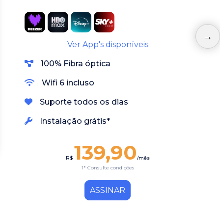
Ver App's disponíveis
100% Fibra óptica
Wifi 6 incluso
Suporte todos os dias
Instalação grátis*
139,90
R$
/mês
1* Consulte condições
ASSINAR