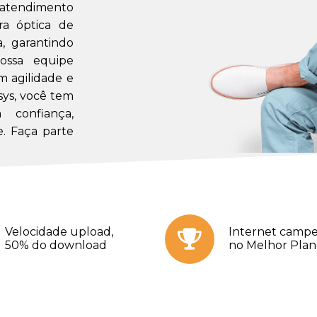
m atendimento
a óptica de
a, garantindo
ossa equipe
m agilidade e
sys, você tem
confiança,
. Faça parte
Velocidade upload,
Internet campe
50% do download
no Melhor Pla