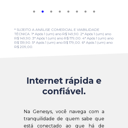
* SUJEITO A ANÁLISE COMERCIAL E VIABILIDADE
TÉCNICA. 1* Após 1 (um) ano R$ 149,90. 2* Após 1 (um) ano
R$ 149,90. 3* Após 1 (um) ano R$ 179,00. 4* Após 1 (um) ano
R$ 139,90. 5* Após 1 (um) ano R$ 179,00. 6* Após 1 (um) ano
R$ 209,00.
Internet rápida e
confiável.
Na Genesys, você navega com a
tranquilidade de quem sabe que
está conectado ao que há de