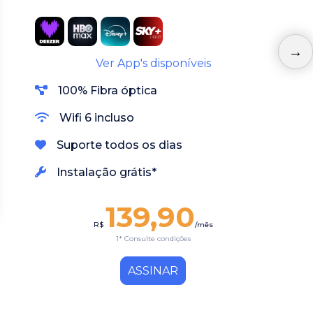
Ver App's disponíveis
100% Fibra óptica
Wifi 6 incluso
Suporte todos os dias
Instalação grátis*
139,90
R$
/mês
1* Consulte condições
ASSINAR