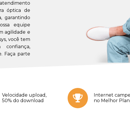
m atendimento
a óptica de
a, garantindo
ossa equipe
m agilidade e
sys, você tem
confiança,
. Faça parte
Velocidade upload,
Internet campe
50% do download
no Melhor Pla