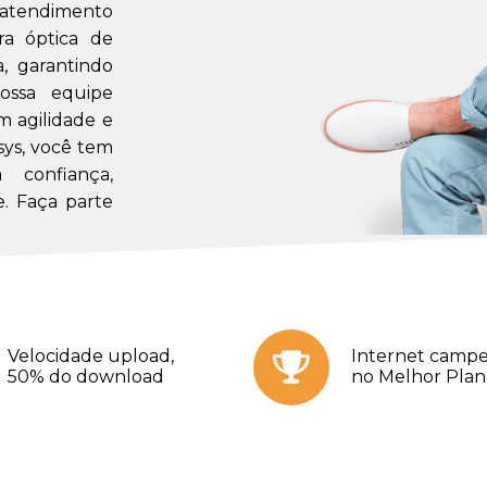
m atendimento
a óptica de
a, garantindo
ossa equipe
m agilidade e
sys, você tem
confiança,
. Faça parte
Velocidade upload,
Internet campe
50% do download
no Melhor Pla