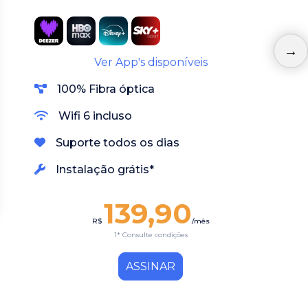
Ver App's disponíveis
100% Fibra óptica
Wifi 6 incluso
Suporte todos os dias
Instalação grátis*
139,90
R$
/mês
1* Consulte condições
ASSINAR