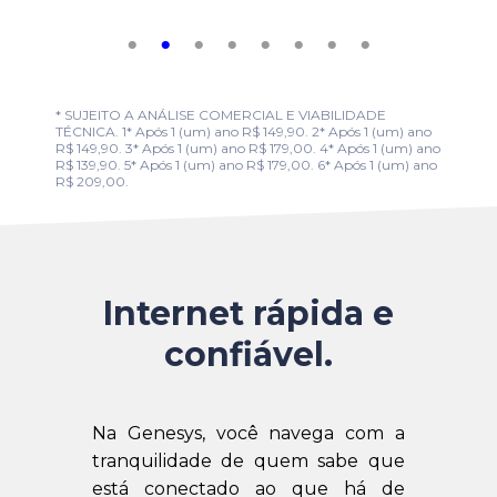
* SUJEITO A ANÁLISE COMERCIAL E VIABILIDADE
TÉCNICA. 1* Após 1 (um) ano R$ 149,90. 2* Após 1 (um) ano
R$ 149,90. 3* Após 1 (um) ano R$ 179,00. 4* Após 1 (um) ano
R$ 139,90. 5* Após 1 (um) ano R$ 179,00. 6* Após 1 (um) ano
R$ 209,00.
Internet rápida e
confiável.
Na Genesys, você navega com a
tranquilidade de quem sabe que
está conectado ao que há de