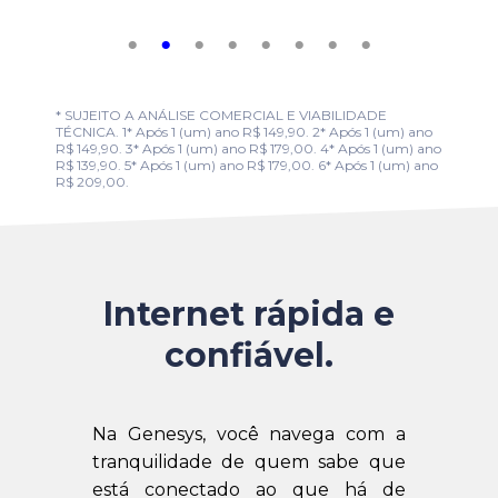
* SUJEITO A ANÁLISE COMERCIAL E VIABILIDADE
TÉCNICA. 1* Após 1 (um) ano R$ 149,90. 2* Após 1 (um) ano
R$ 149,90. 3* Após 1 (um) ano R$ 179,00. 4* Após 1 (um) ano
R$ 139,90. 5* Após 1 (um) ano R$ 179,00. 6* Após 1 (um) ano
R$ 209,00.
Internet rápida e
confiável.
Na Genesys, você navega com a
tranquilidade de quem sabe que
está conectado ao que há de