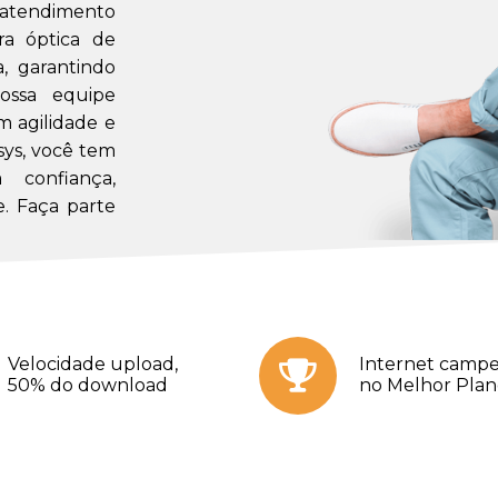
m atendimento
a óptica de
a, garantindo
ossa equipe
m agilidade e
sys, você tem
confiança,
. Faça parte
Velocidade upload,
Internet campe
50% do download
no Melhor Pla