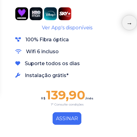
Ver App's disponíveis
100% Fibra óptica
Wifi 6 incluso
Suporte todos os dias
Instalação grátis*
139,90
R$
/mês
1* Consulte condições
ASSINAR