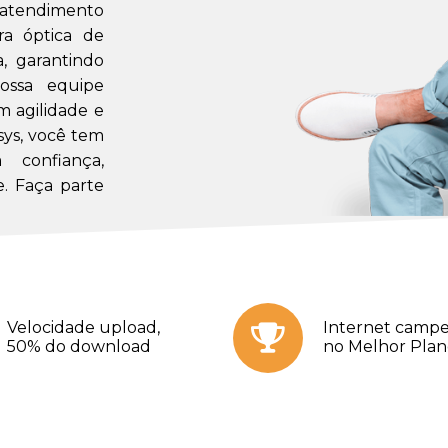
m atendimento
a óptica de
a, garantindo
ossa equipe
m agilidade e
sys, você tem
confiança,
. Faça parte
Velocidade upload,
Internet campe
50% do download
no Melhor Pla