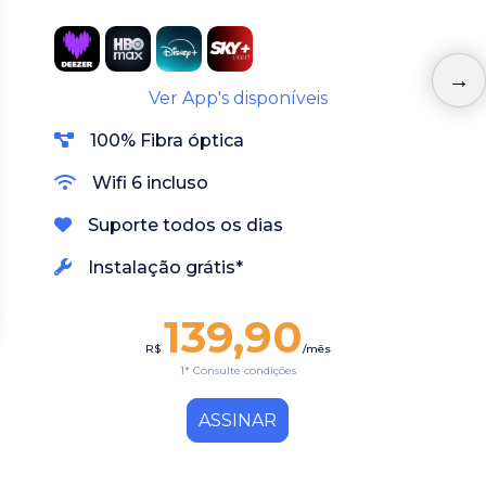
Ver App's disponíveis
100% Fibra óptica
Wifi 6 incluso
Suporte todos os dias
Instalação grátis*
139,90
R$
/mês
1* Consulte condições
ASSINAR